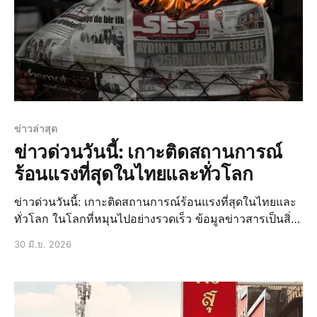
ข่าวล่าสุด
ข่าวด่วนวันนี้: เกาะติดสถานการณ์
ร้อนแรงที่สุดในไทยและทั่วโลก
ข่าวด่วนวันนี้: เกาะติดสถานการณ์ร้อนแรงที่สุดในไทยและ
ทั่วโลก ในโลกที่หมุนไปอย่างรวดเร็ว ข้อมูลข่าวสารเป็นสิ่ง
ที่ไม่เคยหยุดนิ่ง สิ่งที่เกิดขึ้นเมื่อไม่กี่นาทีที่แล้วอาจ
30 มิ.ย. 2026
เปลี่ยนแปลงหน้าประวัติศาสตร์ในวันนี้ได้ การตามติด ข่าว
ด่วน และ