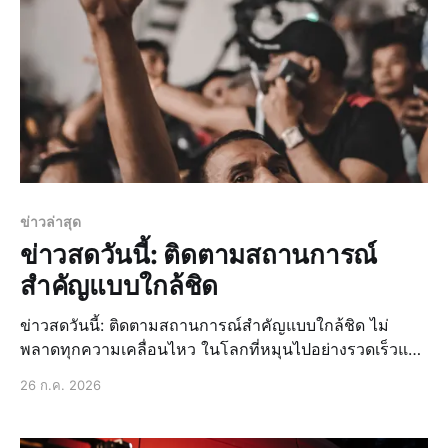
ข่าวล่าสุด
ข่าวสดวันนี้: ติดตามสถานการณ์
สำคัญแบบใกล้ชิด
ข่าวสดวันนี้: ติดตามสถานการณ์สำคัญแบบใกล้ชิด ไม่
พลาดทุกความเคลื่อนไหว ในโลกที่หมุนไปอย่างรวดเร็วและ
เต็มไปด้วยข้อมูลข่าวสาร การติดตาม ข่าวล่าสุด และ
26 ก.ค. 2026
ข่าวสด ถือเป็นสิ่งจำเป็นอย่างยิ่ง ไม่ใช่แค่เพื่อความบันเทิง
แต่เพื่อการรับรู