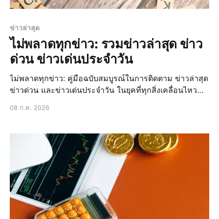
ข่าวล่าสุด
ไม่พลาดทุกข่าว: รวมข่าวล่าสุด ข่าว
ด่วน ข่าวเด่นประจำวัน
ไม่พลาดทุกข่าว: คู่มือฉบับสมบูรณ์ในการติดตาม ข่าวล่าสุด
ข่าวด่วน และข่าวเด่นประจำวัน ในยุคที่ทุกสิ่งเคลื่อนไหว
อย่างรวดเร็ว ข้อมูลข่าวสารไหลบ่าเข้ามาในชีวิตประจำวัน
08 ก.ค. 2026
ของเราจากทุกทิศทาง การติดตาม ข่าวล่าสุด ไม่ใช่แค่