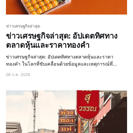
ข่าวเศรษฐกิจล่าสุด
ข่าวเศรษฐกิจล่าสุด: อัปเดตทิศทาง
ตลาดหุ้นและราคาทองคำ
ข่าวเศรษฐกิจล่าสุด: อัปเดตทิศทางตลาดหุ้นและราคา
ทองคำ ในโลกที่ขับเคลื่อนด้วยข้อมูลและเหตุการณ์ที่
เปลี่ยนแปลงอย่างรวดเร็ว การติดตาม ข่าวเศรษฐกิจล่าสุด
06 ก.ค. 2026
ถือเป็นสิ่งสำคัญอย่างยิ่งยวด ไม่ว่าคุณจะเป็นนักลงทุนมือ
อาชีพ เจ้าของธุรกิจ หรื