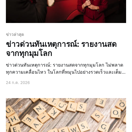
ข่าวล่าสุด
ข่าวด่วนทันเหตุการณ์: รายงานสด
จากทุกมุมโลก
ข่าวด่วนทันเหตุการณ์: รายงานสดจากทุกมุมโลก ไม่พลาด
ทุกความเคลื่อนไหว ในโลกที่หมุนไปอย่างรวดเร็วและเต็ม
ไปด้วยการเปลี่ยนแปลงตลอดเวลา การเข้าถึงข้อมูลข่าวสาร
24 ก.ค. 2026
ที่ถูกต้องและทันท่วงทีจึงเป็นสิ่งสำคัญอย่างยิ่ง ไม่ว่าจะเป็น
เรื่องส่วนตัว การทำงาน หรือแม้แต่การวางแผนชี