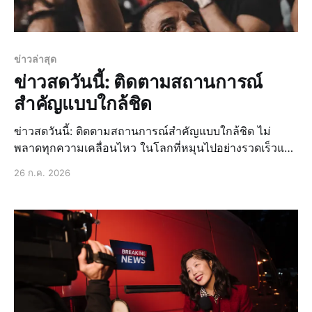
ข่าวล่าสุด
ข่าวสดวันนี้: ติดตามสถานการณ์
สำคัญแบบใกล้ชิด
ข่าวสดวันนี้: ติดตามสถานการณ์สำคัญแบบใกล้ชิด ไม่
พลาดทุกความเคลื่อนไหว ในโลกที่หมุนไปอย่างรวดเร็วและ
เต็มไปด้วยข้อมูลข่าวสาร การติดตาม ข่าวล่าสุด และ
26 ก.ค. 2026
ข่าวสด ถือเป็นสิ่งจำเป็นอย่างยิ่ง ไม่ใช่แค่เพื่อความบันเทิง
แต่เพื่อการรับรู