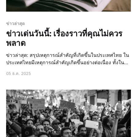
ข่าวล่าสุด
ข่าวเด่นวันนี้: เรื่องราวที่คุณไม่ควร
พลาด
ข่าวล่าสุด: สรุปเหตุการณ์สำคัญที่เกิดขึ้นในประเทศไทย ใน
ประเทศไทยมีเหตุการณ์สำคัญเกิดขึ้นอย่างต่อเนื่อง ทั้งใน
ด้านการเมือง เศรษฐกิจ และสังคม ซึ่งทำให้ประชาชนสนใจ
05 ธ.ค. 2025
ติดตามข่าวสารอย่างใกล้ชิด เหตุการณ์สำคัญในด้าน
การเมือง การเมืองไทยในปีนี้มีความเคลื่อนไหวอย่