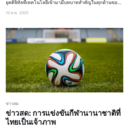
ยุคดิจิทัลที่เทคโนโลยีเข้ามามีบทบาทสำคัญในทุกด้านของ
ชีวิต การศึกษาเป็นหนึ่งในภาคส่วนที่ต้องปรับตัวให้เข้ากับ
10 ต.ค. 2025
การเปลี่ยนแปลงนี้อย่างรวดเร็ว เพื่อให้สามารถตอบสนองต่อ
ความต้องการของสังคมและนักเรียนได้
ข่าวสด
ข่าวสด: การแข่งขันกีฬานานาชาติที่
ไทยเป็นเจ้าภาพ