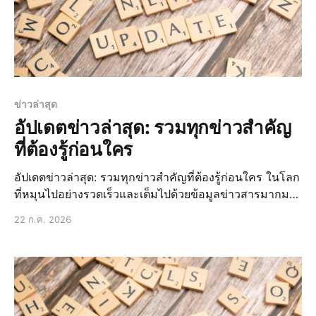
ข่าวล่าสุด
อัปเดตข่าวล่าสุด: รวมทุกข่าวสำคัญ
ที่ต้องรู้ก่อนใคร
อัปเดตข่าวล่าสุด: รวมทุกข่าวสำคัญที่ต้องรู้ก่อนใคร ในโลก
ที่หมุนไปอย่างรวดเร็วและเต็มไปด้วยข้อมูลข่าวสารมากมาย
การเข้าถึง ข่าวล่าสุด ที่ถูกต้องและทันท่วงทีจึงเป็นสิ่งสำคัญ
22 ก.ค. 2026
อย่างยิ่ง ไม่ว่าจะเป็นเรื่องของการตัดสินใจทางธุ