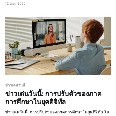
มากในปัจจุบัน เนื่องจากทรัพยากรธรรมชาติเป็นพื้นฐานของ
12 ต.ค. 2025
ชีวิตมนุษย์และสิ่งแวดล้อม การพัฒนาทรัพยากรธรรมชาติ
อย่างยั่งยืนหมายถึงการใช้ทรัพยากรธรรมชาติให้เกิด
ประโยชน์
ข่าวเด่นวันนี้
ข่าวเด่นวันนี้: การปรับตัวของภาค
การศึกษาในยุคดิจิทัล
ข่าวเด่นวันนี้: การปรับตัวของภาคการศึกษาในยุคดิจิทัล ใน