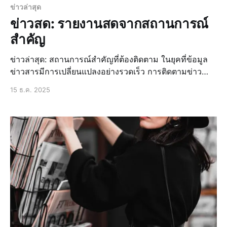
ข่าวล่าสุด
ข่าวสด: รายงานสดจากสถานการณ์
สำคัญ
ข่าวล่าสุด: สถานการณ์สำคัญที่ต้องติดตาม ในยุคที่ข้อมูล
ข่าวสารมีการเปลี่ยนแปลงอย่างรวดเร็ว การติดตามข่าว
ล่าสุดจึงเป็นสิ่งสำคัญที่ช่วยให้เราทราบถึงสถานการณ์ที่เกิด
15 ธ.ค. 2025
ขึ้นในประเทศและทั่วโลก โดยเฉพาะอย่างยิ่งในสถานการณ์
ที่มีความสำคัญและอาจส่งผลกระทบต่อชีวิตประจำวันของ
เรา