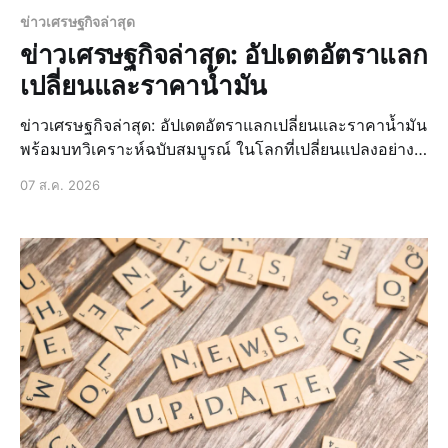
ข่าวเศรษฐกิจล่าสุด
ข่าวเศรษฐกิจล่าสุด: อัปเดตอัตราแลก
เปลี่ยนและราคาน้ำมัน
ข่าวเศรษฐกิจล่าสุด: อัปเดตอัตราแลกเปลี่ยนและราคาน้ำมัน
พร้อมบทวิเคราะห์ฉบับสมบูรณ์ ในโลกที่เปลี่ยนแปลงอย่าง
รวดเร็วปัจจุบัน การติดตามข่าวสารเศรษฐกิจถือเป็นสิ่ง
07 ส.ค. 2026
จำเป็น ไม่ใช่แค่สำหรับนักธุรกิจหรือนักลงทุนเท่านั้น แต่
สำหรับทุกคนในชี