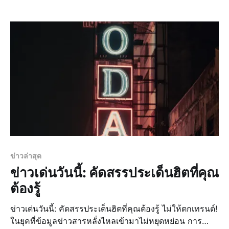
เข้าใจอย่างต่อเนื่อง ไม่ว่าจะเป็นเหตุการณ์สำคัญระดับโลก
สถานการณ์ในประเทศ หรือแม้แต่เรื่องราวใกล้ตัวที่ส่
ข่าวล่าสุด
ข่าวเด่นวันนี้: คัดสรรประเด็นฮิตที่คุณ
ต้องรู้
ข่าวเด่นวันนี้: คัดสรรประเด็นฮิตที่คุณต้องรู้ ไม่ให้ตกเทรนด์!
ในยุคที่ข้อมูลข่าวสารหลั่งไหลเข้ามาไม่หยุดหย่อน การ