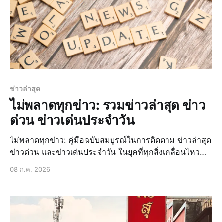
ข่าวล่าสุด
ไม่พลาดทุกข่าว: รวมข่าวล่าสุด ข่าว
ด่วน ข่าวเด่นประจำวัน
ไม่พลาดทุกข่าว: คู่มือฉบับสมบูรณ์ในการติดตาม ข่าวล่าสุด
ข่าวด่วน และข่าวเด่นประจำวัน ในยุคที่ทุกสิ่งเคลื่อนไหว
อย่างรวดเร็ว ข้อมูลข่าวสารไหลบ่าเข้ามาในชีวิตประจำวัน
08 ก.ค. 2026
ของเราจากทุกทิศทาง การติดตาม ข่าวล่าสุด ไม่ใช่แค่