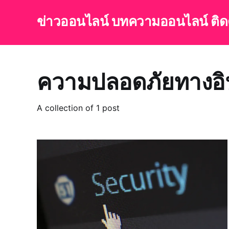
ข่าวออนไลน์ บทความออนไลน์ ติ
ความปลอดภัยทางอิน
A collection of 1 post