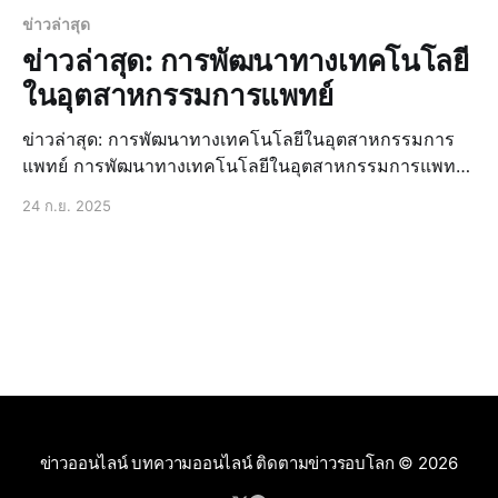
ข่าวล่าสุด
ข่าวล่าสุด: การพัฒนาทางเทคโนโลยี
ในอุตสาหกรรมการแพทย์
ข่าวล่าสุด: การพัฒนาทางเทคโนโลยีในอุตสาหกรรมการ
แพทย์ การพัฒนาทางเทคโนโลยีในอุตสาหกรรมการแพทย์
เป็นเรื่องที่น่าสนใจและสำคัญอย่างยิ่งในยุคปัจจุบัน เนื่องจาก
24 ก.ย. 2025
เทคโนโลยีใหม่ๆ ที่เกิดขึ้นสามารถช่วยให้การรักษาโรคและ
การดูแลสุขภาพมีประสิทธิภาพมากขึ้น ข่าวด่วน: การใช้
ปัญญาประดิษฐ์ในการวินิ
ข่าวออนไลน์ บทความออนไลน์ ติดตามข่าวรอบโลก
© 2026