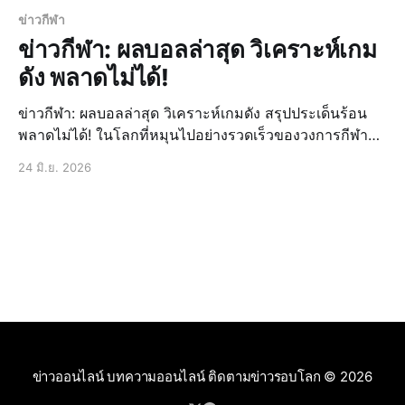
ข่าวกีฬา
ข่าวกีฬา: ผลบอลล่าสุด วิเคราะห์เกม
ดัง พลาดไม่ได้!
ข่าวกีฬา: ผลบอลล่าสุด วิเคราะห์เกมดัง สรุปประเด็นร้อน
พลาดไม่ได้! ในโลกที่หมุนไปอย่างรวดเร็วของวงการกีฬา
โดยเฉพาะอย่างยิ่งฟุตบอล การได้ติดตาม ข่าวล่าสุด และ
24 มิ.ย. 2026
ข่าวด่วน ถือเป็นหัวใจสำคัญสำหรับแฟนบอลตัวจริงทุกคน
ไม่ว่าจะเป็นผลการแข่
ข่าวออนไลน์ บทความออนไลน์ ติดตามข่าวรอบโลก
© 2026