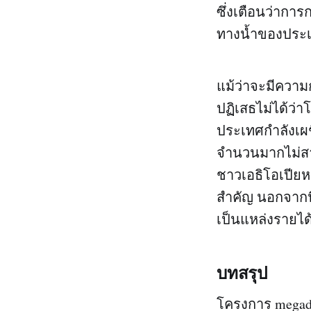
ซึ่งเตือนว่ากา
ทางน้ำของประ
แม้ว่าจะมีความ
ปฏิเสธไม่ได้ว่า
ประเทศกำลังเผ
จำนวนมากไม่สาม
ชาวเอธิโอเปียห
สำคัญ นอกจากนี
เป็นแหล่งรายไ
บทสรุป
โครงการ megada