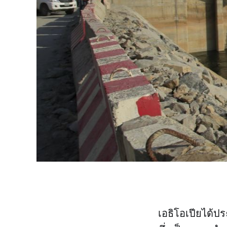
เอธิโอเปียได้ป