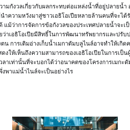
ามกังวลเกี่ยวกับผลกระทบต่อแหล่งน้ำที่อยู่ปลายน้ำ 
ด้นำความหวังมาสู่ชาวเอธิโอเปียหลายล้านคนที่จะได
ได้ แม้ว่าการจัดการข้อกังวลของประเทศปลายน้ำจะเป็น
ว่าเอธิโอเปียมีสิทธิ์ในการพัฒนาทรัพยากรและปรับป
น การเติมอ่างเก็บน้ำเมกาดัมบลูไนล์อาจทำให้เกิด
แสดงให้เห็นถึงความสามารถของเอธิโอเปียในการเป็นผู
วลาเท่านั้นที่จะบอกได้ว่าอนาคตของโครงการเมกะดั
พึ่งพาแม่น้ำไนล์จะเป็นอย่างไร