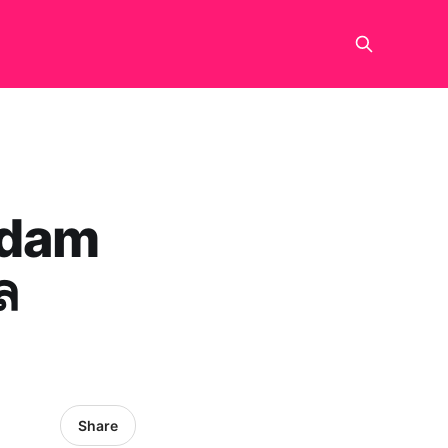
adam
ล
Share