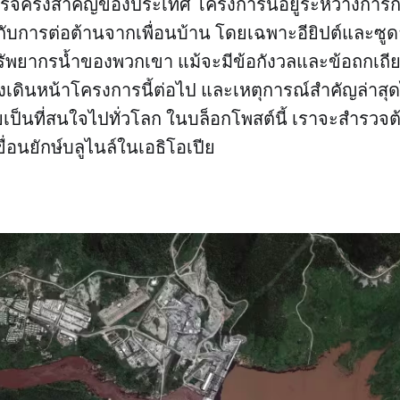
ร็จครั้งสำคัญของประเทศ โครงการนี้อยู่ระหว่างการก่อ
ับการต่อต้านจากเพื่อนบ้าน โดยเฉพาะอียิปต์และซูดา
รัพยากรน้ำของพวกเขา แม้จะมีข้อกังวลและข้อถกเถี
งคงเดินหน้าโครงการนี้ต่อไป และเหตุการณ์สำคัญล่าสุด
เป็นที่สนใจไปทั่วโลก ในบล็อกโพสต์นี้ เราจะสำรวจ
่อนยักษ์บลูไนล์ในเอธิโอเปีย