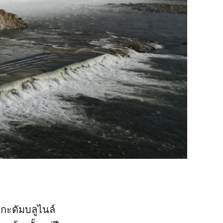
กะดัมบลูไนล์