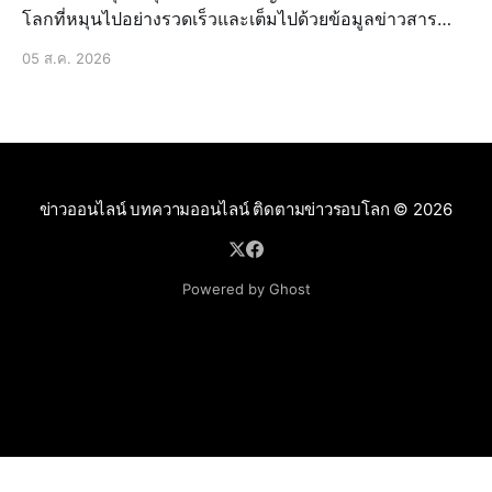
โลกที่หมุนไปอย่างรวดเร็วและเต็มไปด้วยข้อมูลข่าวสาร
มากมาย การติดตาม ข่าวล่าสุด หรือ ข่าวด่วน ในแต่ละวัน
05 ส.ค. 2026
อาจเป็นเรื่องที่ท้าทาย แต่ก็เป็นสิ่งจำเป็นอย่างยิ่ง เพื่อให้เรา
ไม่พลาดเหตุ
ข่าวออนไลน์ บทความออนไลน์ ติดตามข่าวรอบโลก
© 2026
Powered by Ghost