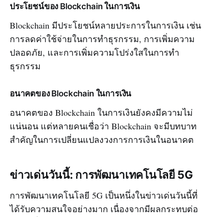
ประโยชน์ของ Blockchain ในการเงิน
Blockchain มีประโยชน์หลายประการในการเงิน เช่น
การลดค่าใช้จ่ายในการทำธุรกรรม, การเพิ่มความ
ปลอดภัย, และการเพิ่มความโปร่งใสในการทำ
ธุรกรรม
อนาคตของ Blockchain ในการเงิน
อนาคตของ Blockchain ในการเงินยังคงมีความไม่
แน่นอน แต่หลายคนเชื่อว่า Blockchain จะมีบทบาท
สำคัญในการเปลี่ยนแปลงวงการการเงินในอนาคต
ข่าวเด่นวันนี้: การพัฒนาเทคโนโลยี 5G
การพัฒนาเทคโนโลยี 5G เป็นหนึ่งในข่าวเด่นวันนี้ที่
ได้รับความสนใจอย่างมาก เนื่องจากมีผลกระทบต่อ