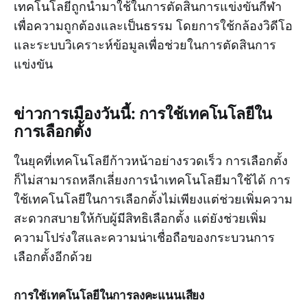
เทคโนโลยีถูกนำมาใช้ในการตัดสินการแข่งขันกีฬา
เพื่อความถูกต้องและเป็นธรรม โดยการใช้กล้องวิดีโอ
และระบบวิเคราะห์ข้อมูลเพื่อช่วยในการตัดสินการ
แข่งขัน
ข่าวการเมืองวันนี้: การใช้เทคโนโลยีใน
การเลือกตั้ง
ในยุคที่เทคโนโลยีก้าวหน้าอย่างรวดเร็ว การเลือกตั้ง
ก็ไม่สามารถหลีกเลี่ยงการนำเทคโนโลยีมาใช้ได้ การ
ใช้เทคโนโลยีในการเลือกตั้งไม่เพียงแต่ช่วยเพิ่มความ
สะดวกสบายให้กับผู้มีสิทธิเลือกตั้ง แต่ยังช่วยเพิ่ม
ความโปร่งใสและความน่าเชื่อถือของกระบวนการ
เลือกตั้งอีกด้วย
การใช้เทคโนโลยีในการลงคะแนนเสียง