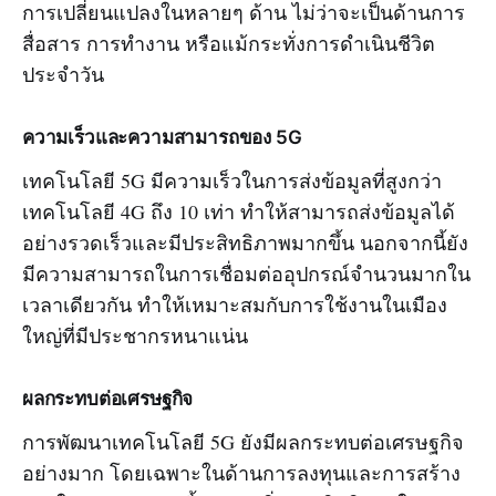
การเปลี่ยนแปลงในหลายๆ ด้าน ไม่ว่าจะเป็นด้านการ
สื่อสาร การทำงาน หรือแม้กระทั่งการดำเนินชีวิต
ประจำวัน
ความเร็วและความสามารถของ 5G
เทคโนโลยี 5G มีความเร็วในการส่งข้อมูลที่สูงกว่า
เทคโนโลยี 4G ถึง 10 เท่า ทำให้สามารถส่งข้อมูลได้
อย่างรวดเร็วและมีประสิทธิภาพมากขึ้น นอกจากนี้ยัง
มีความสามารถในการเชื่อมต่ออุปกรณ์จำนวนมากใน
เวลาเดียวกัน ทำให้เหมาะสมกับการใช้งานในเมือง
ใหญ่ที่มีประชากรหนาแน่น
ผลกระทบต่อเศรษฐกิจ
การพัฒนาเทคโนโลยี 5G ยังมีผลกระทบต่อเศรษฐกิจ
อย่างมาก โดยเฉพาะในด้านการลงทุนและการสร้าง