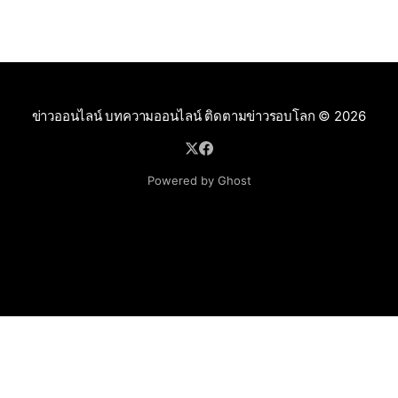
จำเป็น ไม่ใช่แค่สำหรับนักธุรกิจหรือนักลงทุนเท่านั้น แต่
สำหรับทุกคนในชี
ข่าวออนไลน์ บทความออนไลน์ ติดตามข่าวรอบโลก
© 2026
Powered by Ghost