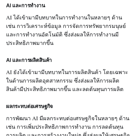
AI และการทำงาน
AI ได้เข้ามามีบทบาทในการทำงานในหลายๆ ด้าน
เช่น การวิเคราะห์ข้อมูล การจัดการทรัพยากรมนุษย์
และการทำงานอัตโนมัติ ซึ่งส่งผลให้การทำงานมี
ประสิทธิภาพมากขึ้น
AI และการผลิตสินค้า
AI ยังได้เข้ามามีบทบาทในการผลิตสินค้า โดยเฉพาะ
ในด้านการผลิตอุตสาหกรรม ซึ่งส่งผลให้การผลิต
สินค้ามีประสิทธิภาพมากขึ้น และลดต้นทุนการผลิต
ผลกระทบต่อเศรษฐกิจ
การพัฒนา AI มีผลกระทบต่อเศรษฐกิจในหลายๆ ด้าน
เช่น การเพิ่มประสิทธิภาพการทำงาน การลดต้นทุน
การผลิต และการสร้างงานใหม่ๆ ซึ่งส่งผลให้เศรษฐกิจ