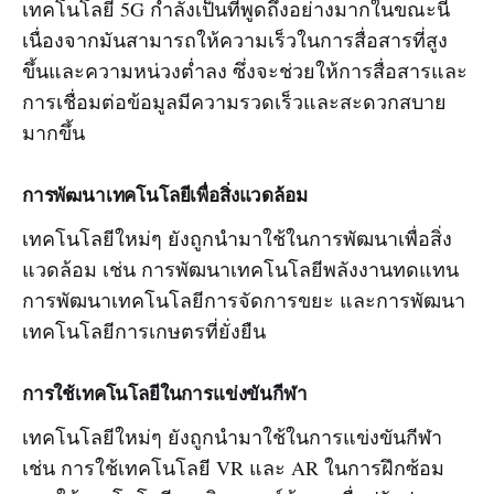
เทคโนโลยี 5G กำลังเป็นที่พูดถึงอย่างมากในขณะนี้
เนื่องจากมันสามารถให้ความเร็วในการสื่อสารที่สูง
ขึ้นและความหน่วงต่ำลง ซึ่งจะช่วยให้การสื่อสารและ
การเชื่อมต่อข้อมูลมีความรวดเร็วและสะดวกสบาย
มากขึ้น
การพัฒนาเทคโนโลยีเพื่อสิ่งแวดล้อม
เทคโนโลยีใหม่ๆ ยังถูกนำมาใช้ในการพัฒนาเพื่อสิ่ง
แวดล้อม เช่น การพัฒนาเทคโนโลยีพลังงานทดแทน
การพัฒนาเทคโนโลยีการจัดการขยะ และการพัฒนา
เทคโนโลยีการเกษตรที่ยั่งยืน
การใช้เทคโนโลยีในการแข่งขันกีฬา
เทคโนโลยีใหม่ๆ ยังถูกนำมาใช้ในการแข่งขันกีฬา
เช่น การใช้เทคโนโลยี VR และ AR ในการฝึกซ้อม