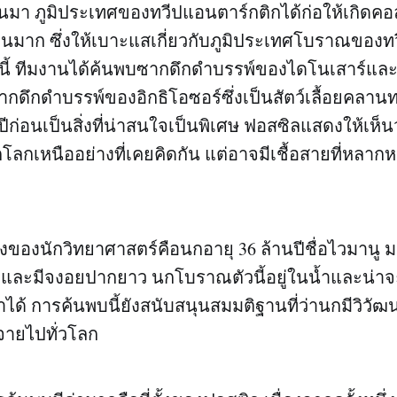
นมา ภูมิประเทศของทวีปแอนตาร์กติกได้ก่อให้เกิดคอ
นมาก ซึ่งให้เบาะแสเกี่ยวกับภูมิประเทศโบราณของท
ๆ นี้ ทีมงานได้ค้นพบซากดึกดำบรรพ์ของไดโนเสาร์และส
ดึกดำบรรพ์ของอิกธิโอซอร์ซึ่งเป็นสัตว์เลื้อยคลานทา
านปีก่อนเป็นสิ่งที่น่าสนใจเป็นพิเศษ ฟอสซิลแสดงให้เห็นว
ีกโลกเหนืออย่างที่เคยคิดกัน แต่อาจมีเชื้อสายที่หล
งของนักวิทยาศาสตร์คือนกอายุ 36 ล้านปีชื่อไวมานู มาน
้วและมีจงอยปากยาว นกโบราณตัวนี้อยู่ในน้ำและน่า
ลาได้ การค้นพบนี้ยังสนับสนุนสมมติฐานที่ว่านกมีวิว
จายไปทั่วโลก