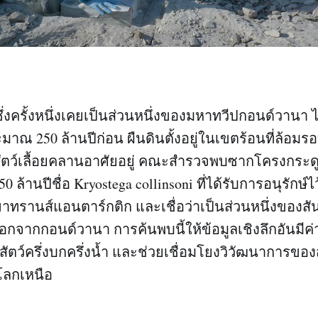
่งครั้งหนึ่งเคยเป็นส่วนหนึ่งของมหาทวีปกอนด์วานา ไม
มาณ 250 ล้านปีก่อน ผืนดินตั้งอยู่ในเขตร้อนที่ล้อมร
ตว์เลื้อยคลานอาศัยอยู่ คณะสำรวจพบซากโครงกระดูก
50 ล้านปีชื่อ Kryostega collinsoni ที่ได้รับการอนุรักษ์ไ
าทรานส์แอนตาร์กติก และเชื่อว่าเป็นส่วนหนึ่งของสัน
กจากกอนด์วานา การค้นพบนี้ให้ข้อมูลเชิงลึกอันมีค่าเ
ัตว์ครึ่งบกครึ่งน้ำ และช่วยเชื่อมโยงวิวัฒนาการของ
โลกเหนือ