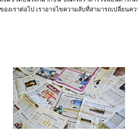
กของเราต่อไป เราอาจไขความลับที่สามารถเปลี่ยนควา