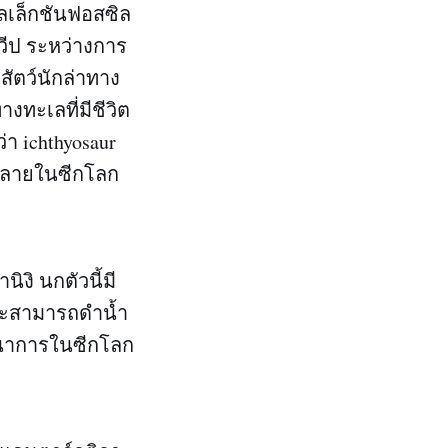
ลเล็กชันฟอสซิล
วีป ระหว่างการ
ัตว์นักล่าทาง
งทะเลที่มีชีวิต
่า ichthyosaur
ากหลายในซีกโลก
ิงิ นกตัวนี้มี
จะสามารถดำน้ำ
ัฒนาการในซีกโลก