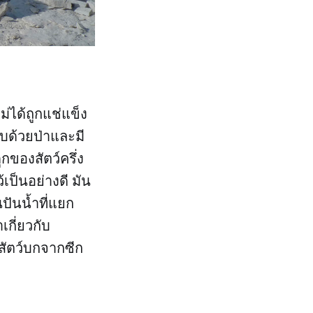
่ได้ถูกแช่แข็ง
อบด้วยป่าและมี
ของสัตว์ครึ่ง
ว้เป็นอย่างดี มัน
ปันน้ำที่แยก
กี่ยวกับ
สัตว์บกจากซีก