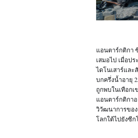
แอนตาร์กติกา ซึ
เสมอไป เมื่อประ
ไดโนเสาร์และสั
บกครึ่งน้ำอายุ 2
ถูกพบในเทือกเข
แอนตาร์กติกาออ
วิวัฒนาการของส
โลกใต้ไปยังซีก