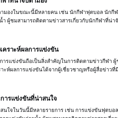
กีฬาที่น่าจับตามอง
ับตามองในขณะนี้มีหลายคน เช่น นักกีฬาฟุตบอล นักก
น้ำ ผู้ชมสามารถติดตามข่าวสารเกี่ยวกับนักกีฬาที่น่
ิเคราะห์ผลการแข่งขัน
การแข่งขันถือเป็นสิ่งสำคัญในการติดตามข่าวกีฬา ผ
ะห์ผลการแข่งขันได้จากผู้เชี่ยวชาญหรือผู้สื่อข่าวที่
้: การแข่งขันที่น่าสนใจ
่าสนใจในวันนี้มีหลายรายการ เช่น การแข่งขันฟุตบอล