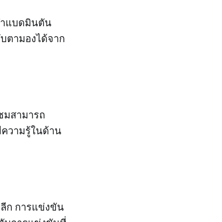
ีฬาแบดมินตัน
าจับตามองได้จาก
ู้ชมสามารถ
มีความรู้ในด้าน
ลีก การแข่งขัน