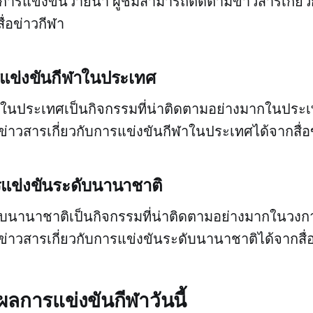
ารแข่งขันว่ายน้ำ ผู้ชมสามารถติดตามข่าวสารเกี่ยวก
ื่อข่าวกีฬา
รแข่งขันกีฬาในประเทศ
าในประเทศเป็นกิจกรรมที่น่าติดตามอย่างมากในประเ
าวสารเกี่ยวกับการแข่งขันกีฬาในประเทศได้จากสื่อ
รแข่งขันระดับนานาชาติ
บนานาชาติเป็นกิจกรรมที่น่าติดตามอย่างมากในวงกา
าวสารเกี่ยวกับการแข่งขันระดับนานาชาติได้จากสื่อ
 ผลการแข่งขันกีฬาวันนี้