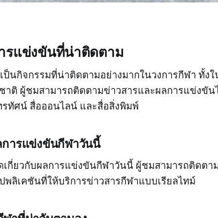
ารแข่งขันที่น่าติดตาม
เป็นกิจกรรมที่น่าติดตามอย่างมากในวงการกีฬา ทั้ง
าติ ผู้ชมสามารถติดตามข่าวสารและผลการแข่งขัน
ทรทัศน์ สื่อออนไลน์ และสื่อสิ่งพิมพ์
ลการแข่งขันกีฬาวันนี้
ดเกี่ยวกับผลการแข่งขันกีฬาวันนี้ ผู้ชมสามารถติดตา
ปพลิเคชันที่ให้บริการข่าวสารกีฬาแบบเรียลไทม์