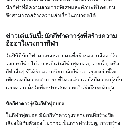
นักกีฬาที่มีความสามารถพิเศษและทักษะที่โดดเด่น
ซึ่งสามารถสร้างความสำเร็จในอนาคตได้
ข่าวเด่นวันนี้: นักกีฬาดาวรุ่งที่สร้างความ
ฮือฮาในวงการกีฬา
ในปีนี้มีนักกีฬาดาวรุ่งหลายคนที่สร้างความฮือฮาใน
วงการกีฬา ไม่ว่าจะเป็นในกีฬาฟุตบอล, ว่ายน้ำ, หรือ
กีฬาอื่นๆ ที่ได้รับความนิยม นักกีฬาดาวรุ่งเหล่านี้ไม่
เพียงแต่มีความสามารถที่โดดเด่น แต่ยังมีความมุ่งมั่น
และความตั้งใจที่จะประสบความสำเร็จในระดับสูง
นักกีฬาดาวรุ่งในกีฬาฟุตบอล
ในกีฬาฟุตบอล มีนักกีฬาดาวรุ่งหลายคนที่สร้างชื่อ
เสียงให้กับตัวเอง ไม่ว่าจะเป็นการทำประตู, การสร้าง