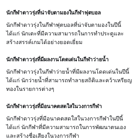
นักกีฬาดาวรุ่งที่น่าจับตามองในกีฬาฟุตบอล
นักกีฬาดาวรุ่งในกีฬาฟุตบอลที่น่าจับตามองในปีนี้
ได้แก่ นักเตะที่มีความสามารถในการทำประตูและ
สร้างสรรค์เกมได้อย่างยอดเยี่ยม
นักกีฬาดาวรุ่งที่มีผลงานโดดเด่นในกีฬาว่ายน้ำ
นักกีฬาดาวรุ่งในกีฬาว่ายน้ำที่มีผลงานโดดเด่นในปีนี้
ได้แก่ นักว่ายน้ำที่สามารถทำลายสถิติและคว้าเหรียญ
ทองในรายการต่างๆ
นักกีฬาดาวรุ่งที่มีอนาคตสดใสในวงการกีฬา
นักกีฬาดาวรุ่งที่มีอนาคตสดใสในวงการกีฬาในปีนี้
ได้แก่ นักกีฬาที่มีความสามารถในการพัฒนาตนเอง
และสร้างชื่อเสียงในวงการกีฬา