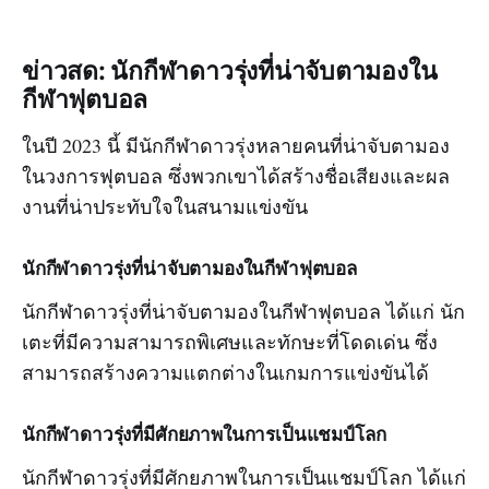
ข่าวสด: นักกีฬาดาวรุ่งที่น่าจับตามองใน
กีฬาฟุตบอล
ในปี 2023 นี้ มีนักกีฬาดาวรุ่งหลายคนที่น่าจับตามอง
ในวงการฟุตบอล ซึ่งพวกเขาได้สร้างชื่อเสียงและผล
งานที่น่าประทับใจในสนามแข่งขัน
นักกีฬาดาวรุ่งที่น่าจับตามองในกีฬาฟุตบอล
นักกีฬาดาวรุ่งที่น่าจับตามองในกีฬาฟุตบอล ได้แก่ นัก
เตะที่มีความสามารถพิเศษและทักษะที่โดดเด่น ซึ่ง
สามารถสร้างความแตกต่างในเกมการแข่งขันได้
นักกีฬาดาวรุ่งที่มีศักยภาพในการเป็นแชมป์โลก
นักกีฬาดาวรุ่งที่มีศักยภาพในการเป็นแชมป์โลก ได้แก่