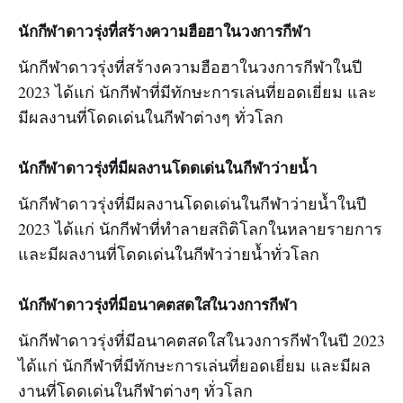
นักกีฬาดาวรุ่งที่สร้างความฮือฮาในวงการกีฬา
นักกีฬาดาวรุ่งที่สร้างความฮือฮาในวงการกีฬาในปี
2023 ได้แก่ นักกีฬาที่มีทักษะการเล่นที่ยอดเยี่ยม และ
มีผลงานที่โดดเด่นในกีฬาต่างๆ ทั่วโลก
นักกีฬาดาวรุ่งที่มีผลงานโดดเด่นในกีฬาว่ายน้ำ
นักกีฬาดาวรุ่งที่มีผลงานโดดเด่นในกีฬาว่ายน้ำในปี
2023 ได้แก่ นักกีฬาที่ทำลายสถิติโลกในหลายรายการ
และมีผลงานที่โดดเด่นในกีฬาว่ายน้ำทั่วโลก
นักกีฬาดาวรุ่งที่มีอนาคตสดใสในวงการกีฬา
นักกีฬาดาวรุ่งที่มีอนาคตสดใสในวงการกีฬาในปี 2023
ได้แก่ นักกีฬาที่มีทักษะการเล่นที่ยอดเยี่ยม และมีผล
งานที่โดดเด่นในกีฬาต่างๆ ทั่วโลก