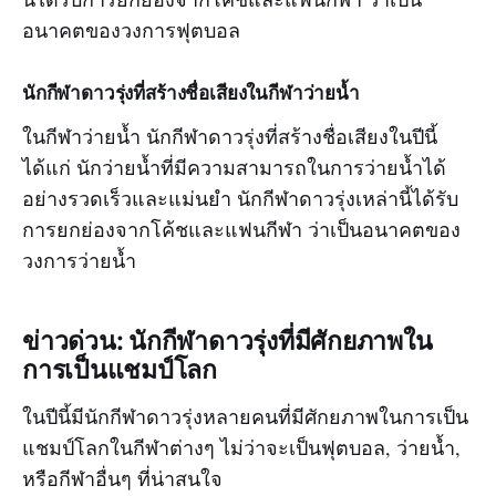
อนาคตของวงการฟุตบอล
นักกีฬาดาวรุ่งที่สร้างชื่อเสียงในกีฬาว่ายน้ำ
ในกีฬาว่ายน้ำ นักกีฬาดาวรุ่งที่สร้างชื่อเสียงในปีนี้
ได้แก่ นักว่ายน้ำที่มีความสามารถในการว่ายน้ำได้
อย่างรวดเร็วและแม่นยำ นักกีฬาดาวรุ่งเหล่านี้ได้รับ
การยกย่องจากโค้ชและแฟนกีฬา ว่าเป็นอนาคตของ
วงการว่ายน้ำ
ข่าวด่วน: นักกีฬาดาวรุ่งที่มีศักยภาพใน
การเป็นแชมป์โลก
ในปีนี้มีนักกีฬาดาวรุ่งหลายคนที่มีศักยภาพในการเป็น
แชมป์โลกในกีฬาต่างๆ ไม่ว่าจะเป็นฟุตบอล, ว่ายน้ำ,
หรือกีฬาอื่นๆ ที่น่าสนใจ