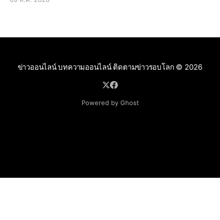
เป็นสิ่งจำเป็นอย่างยิ่ง ไม่ว่าจะเป็นเรื่องใกล้ตัวในประเทศ
หรือเหตุการณ์
ข่าวออนไลน์ บทความออนไลน์ ติดตามข่าวรอบโลก
© 2026
Powered by Ghost