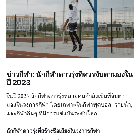
ข่าวกีฬา: นักกีฬาดาวรุ่งที่ควรจับตามองใน
ปี 2023
ในปี 2023 นักกีฬาดาวรุ่งหลายคนกำลังเป็นที่จับตา
มองในวงการกีฬา โดยเฉพาะในกีฬาฟุตบอล, ว่ายน้ำ,
และกีฬาอื่นๆ ที่มีการแข่งขันระดับโลก
นักกีฬาดาวรุ่งที่สร้างชื่อเสียงในวงการกีฬา