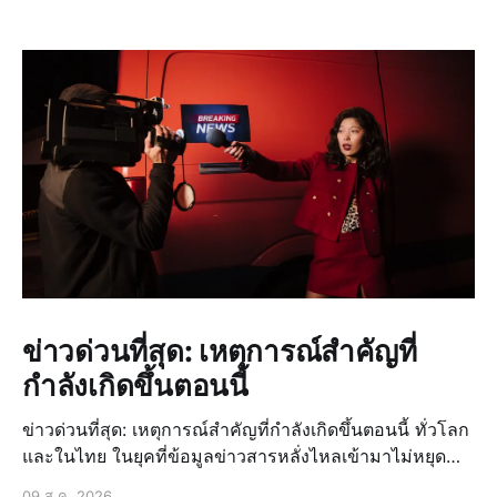
ข่าวด่วนที่สุด: เหตุการณ์สำคัญที่
กำลังเกิดขึ้นตอนนี้
ข่าวด่วนที่สุด: เหตุการณ์สำคัญที่กำลังเกิดขึ้นตอนนี้ ทั่วโลก
และในไทย ในยุคที่ข้อมูลข่าวสารหลั่งไหลเข้ามาไม่หยุด
หย่อน การตามติดสถานการณ์สำคัญที่เกิดขึ้นรอบตัวเราจึง
09 ส.ค. 2026