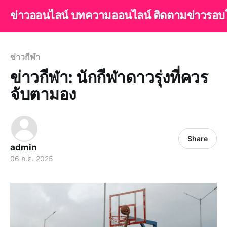
ข่าวออนไลน์ บทความออนไลน์ ติดตามข่าวรอบ
ข่าวกีฬา
ข่าวกีฬา: นักกีฬาดาวรุ่งที่ควร
จับตามอง
Share
admin
06 ก.ค. 2025