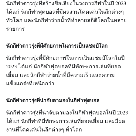
นักกีฬาดาวรุ่งที่สร้างชื่อเสียงในวงการกีฬาในปี 2023
ได้แก่ นักกีฬาฟุตบอลที่มีผลงานโดดเด่นในลีกต่างๆ
ทั่วโลก และนักกีฬาว่ายน้ำที่ทำลายสถิติโลกในหลาย
รายการ
นักกีฬาดาวรุ่งที่มีศักยภาพในการเป็นแชมป์โลก
นักกีฬาดาวรุ่งที่มีศักยภาพในการเป็นแชมป์โลกในปี
2023 ได้แก่ นักกีฬาฟุตบอลที่มีทักษะการเล่นที่ยอด
เยี่ยม และนักกีฬาว่ายน้ำที่มีความเร็วและความ
แข็งแกร่งที่เหนือกว่า
นักกีฬาดาวรุ่งที่น่าจับตามองในกีฬาฟุตบอล
นักกีฬาดาวรุ่งที่น่าจับตามองในกีฬาฟุตบอลในปี 2023
ได้แก่ นักกีฬาที่มีทักษะการเล่นที่ยอดเยี่ยม และมีผล
งานที่โดดเด่นในลีกต่างๆ ทั่วโลก