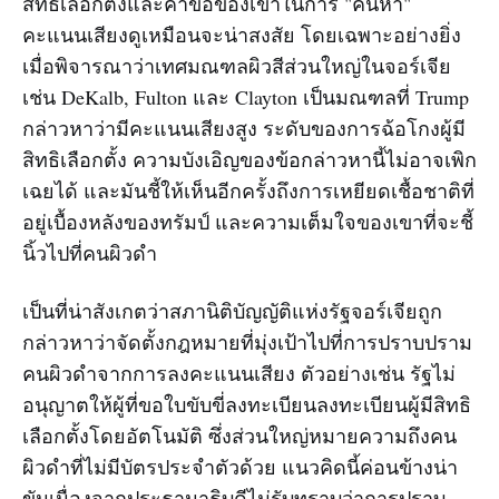
สิทธิเลือกตั้งและคำขอของเขาในการ "ค้นหา"
คะแนนเสียงดูเหมือนจะน่าสงสัย โดยเฉพาะอย่างยิ่ง
เมื่อพิจารณาว่าเทศมณฑลผิวสีส่วนใหญ่ในจอร์เจีย
เช่น DeKalb, Fulton และ Clayton เป็นมณฑลที่ Trump
กล่าวหาว่ามีคะแนนเสียงสูง ระดับของการฉ้อโกงผู้มี
สิทธิเลือกตั้ง ความบังเอิญของข้อกล่าวหานี้ไม่อาจเพิก
เฉยได้ และมันชี้ให้เห็นอีกครั้งถึงการเหยียดเชื้อชาติที่
อยู่เบื้องหลังของทรัมป์ และความเต็มใจของเขาที่จะชี้
นิ้วไปที่คนผิวดำ
เป็นที่น่าสังเกตว่าสภานิติบัญญัติแห่งรัฐจอร์เจียถูก
กล่าวหาว่าจัดตั้งกฎหมายที่มุ่งเป้าไปที่การปราบปราม
คนผิวดำจากการลงคะแนนเสียง ตัวอย่างเช่น รัฐไม่
อนุญาตให้ผู้ที่ขอใบขับขี่ลงทะเบียนลงทะเบียนผู้มีสิทธิ
เลือกตั้งโดยอัตโนมัติ ซึ่งส่วนใหญ่หมายความถึงคน
ผิวดำที่ไม่มีบัตรประจำตัวด้วย แนวคิดนี้ค่อนข้างน่า
ขันเนื่องจากประธานาธิบดีไม่รับทราบว่าการปราบ