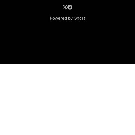
Powered by Ghost