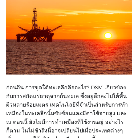
ก่อนอื่น การขุดใต้ทะเลลึกคืออะไร? DSM เกี่ยวข้อง
กับการสกัดแร่ธาตุจากก้นทะเล ซึ่งอยู่ลึกลงไปใต้พื้น
ผิวหลายร้อยเมตร เทคโนโลยีที่จำเป็นสำหรับการทำ
เหมืองในทะเลลึกนั้นซับซ้อนและมีค่าใช้จ่ายสูง และ
ณ ตอนนี้ ยังไม่มีการทำเหมืองที่ใช้งานอยู่ อย่างไร
ก็ตาม ในไม่ช้าสิ่งนี้อาจเปลี่ยนไปเมื่อประเทศต่างๆ